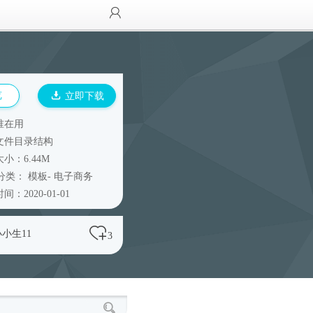
览
立即下载
谁在用
文件目录结构
小：6.44M
分类：
模板
-
电子商务
间：2020-01-01
小小生11
3