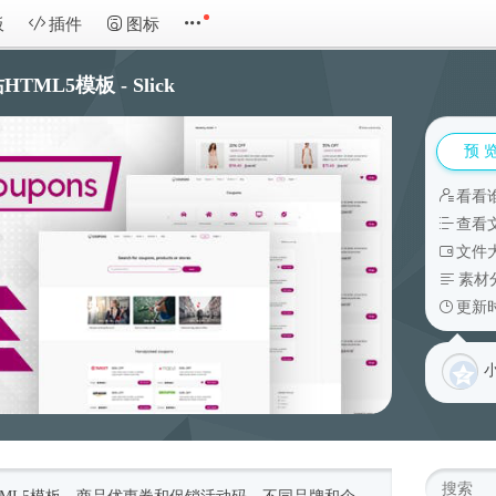
板
插件
图标
L5模板 - Slick
预 
看看
查看
文件大
素材
更新时